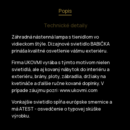
Popis
Technické detaily
Záhradná nástenná lampa s tienidlom vo
vidieckom štýle. Dizajnové svietidlo BABIČKA
prináša kvalitné osvetlenie vášmu exteriéru.
Firma UKOVMI vyrába s týmto motívom nielen
svietidlá, ale aj kovaný nábytok do interiéru a
exteriéru, brány, ploty, zábradlia, držiaky na
kvetináče a ďalšie ručne kované doplnky. V
prípade záujmu pozri: www.ukovmi.com
Vonkajšie svietidlo spĺňa európske smernice a
má ATEST - osvedčenie o typovej skúške
výrobku.