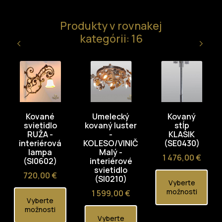
Produkty v rovnakej
kategórii: 16
Kované
Umelecký
Kovaný
svietidlo
kovaný luster
stĺp
RUŽA -
-
KLASIK
interiérová
KOLESO/VINIČ
(SE0430)
lampa
Malý -
Cena
1 476,00 €
(SI0602)
interiérové
svietidlo
Cena
720,00 €
(SI0210)
Vyberte
možnosti
Cena
1 599,00 €
Vyberte
možnosti
Vyberte