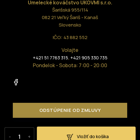
Umelecké kováčstvo UKOVMI
s.r.o.
Šarišská 955/114
082 21 Veľký Šariš - Kanaš
Slovensko
IČO: 43 882 552
Volajte
,
+421 51 7763 315
+421 905 330 735
Pondelok - Sobota: 7:00 - 20:00
ODSTÚPENIE OD ZMLUVY
-
+
Vložiť do košíka