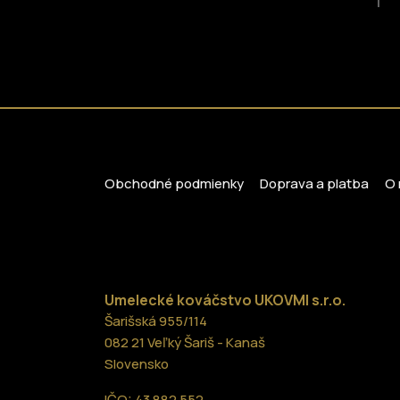
1
Obchodné podmienky
Doprava a platba
O 
Umelecké kováčstvo UKOVMI
s.r.o.
Šarišská 955/114
082 21 Veľký Šariš - Kanaš
Slovensko
IČO: 43 882 552