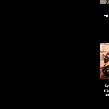
vi
Ko
na
lu