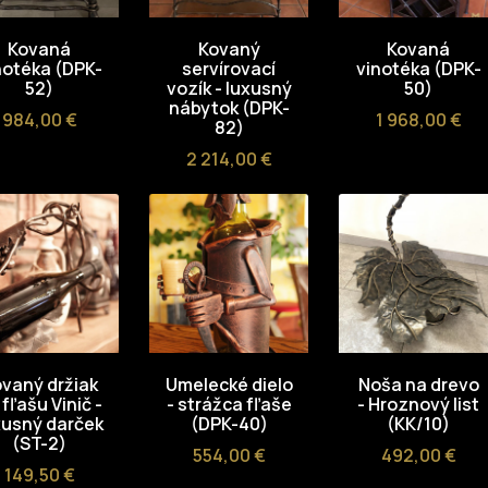
Kovaná
Kovaný
Kovaná
notéka (DPK-
servírovací
vinotéka (DPK-
52)
vozík - luxusný
50)
nábytok (DPK-
Cena
Cena
984,00 €
1 968,00 €
82)
Cena
2 214,00 €
vaný držiak
Umelecké dielo
Noša na drevo
 fľašu Vinič -
- strážca fľaše
- Hroznový list
xusný darček
(DPK-40)
(KK/10)
(ST-2)
Cena
Cena
554,00 €
492,00 €
Cena
149,50 €