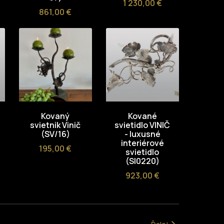
Cena
1 230,00 €
Cena
861,00 €
Kovaný
Kované
svietnik Vinič
svietidlo VINIČ
(SV/16)
- luxusné
interiérové
Cena
195,00 €
svietidlo
(SI0220)
Cena
923,00 €