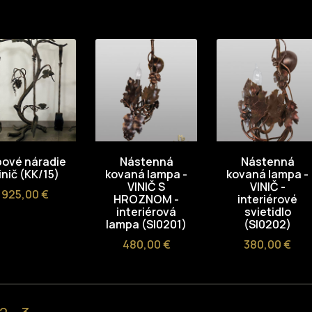
bové náradie
Nástenná
Nástenná
inič (KK/15)
kovaná lampa -
kovaná lampa -
VINIČ S
VINIČ -
Cena
925,00 €
HROZNOM -
interiérové
interiérová
svietidlo
lampa (SI0201)
(SI0202)
Cena
Cena
480,00 €
380,00 €