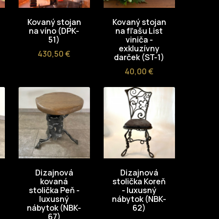
Kovaný stojan
Kovaný stojan
na víno (DPK-
na fľašu List
51)
viniča -
exkluzívny
Cena
430,50 €
darček (ST-1)
Cena
40,00 €
Dizajnová
Dizajnová
kovaná
stolička Koreň
stolička Peň -
- luxusný
luxusný
nábytok (NBK-
nábytok (NBK-
62)
67)