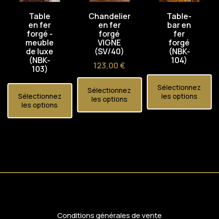
Table
Chandelier
Table-
en fer
en fer
bar en
forgé -
forgé
fer
meuble
VIGNE
forgé
de luxe
(SV/40)
(NBK-
(NBK-
104)
Prix
123,00 €
103)
Sélectionnez
Sélectionnez
Sélectionnez
les options
les options
les options
Conditions générales de vente