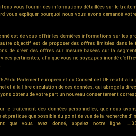
tons vous fournir des informations détaillées sur le traite
ord vous expliquer pourquoi nous vous avons demandé votr
onné est de vous offrir les dernières informations sur les pr
utre objectif est de proposer des offres limitées dans le
ons de créer des offres sur mesure basées sur la segmenta
vices pertinentes, afin que vous ne soyez pas inondé d'offre
.
679 du Parlement européen et du Conseil de l'UE relatif à la
l et à la libre circulation de ces données, qui abroge la dire
s ayons obtenu de votre part un nouveau consentement corres
s sur le traitement des données personnelles, que nous avo
e et pratique que possible du point de vue de la recherche d
 que vous avez donné, appelez notre ligne :....051