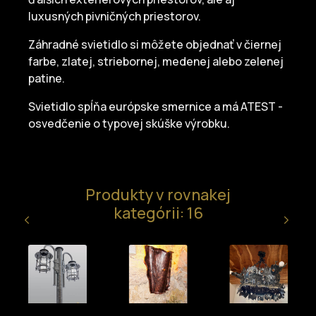
luxusných pivničných priestorov.
Záhradné svietidlo si môžete objednať v čiernej
farbe, zlatej, striebornej, medenej alebo zelenej
patine.
Svietidlo spĺňa európske smernice a má ATEST -
osvedčenie o typovej skúške výrobku.
Produkty v rovnakej
kategórii: 16