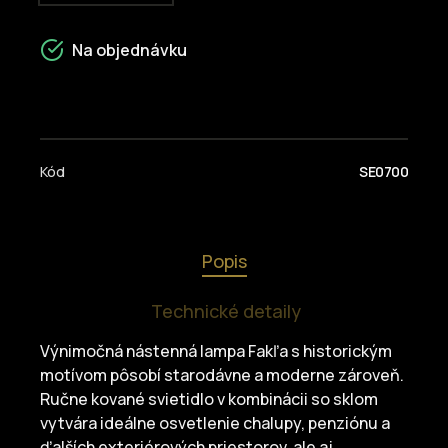
Na objednávku
Kód
SE0700
Popis
Technické detaily
Výnimočná nástenná lampa Fakľa s historickým
motívom pôsobí starodávne a moderne zároveň.
Ručne kované svietidlo v kombinácii so sklom
vytvára ideálne osvetlenie chalupy, penziónu a
ďalších exteriérových priestorov, ale aj