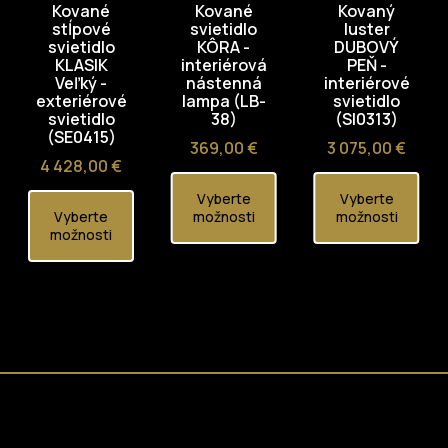
Kované
Kované
Kovaný
stĺpové
svietidlo
luster
svietidlo
KÔRA -
DUBOVÝ
KLASIK
interiérová
PEŇ -
Veľký -
nástenná
interiérové
exteriérové
lampa (LB-
svietidlo
svietidlo
38)
(SI0313)
(SE0415)
Cena
Cena
369,00 €
3 075,00 €
Cena
4 428,00 €
Vyberte
Vyberte
Vyberte
možnosti
možnosti
možnosti