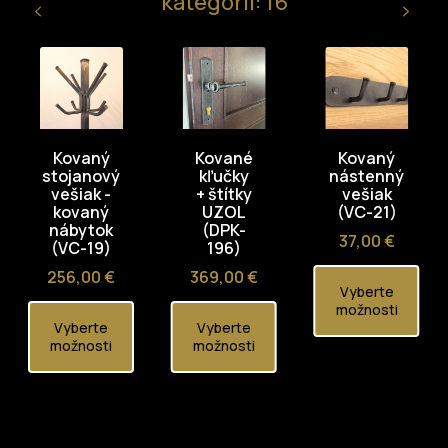
kategórii: 16
Kovaný
Kované
Kovaný
stojanový
kľučky
nástenný
vešiak -
+ štítky
vešiak
kovaný
UZOL
(VC-21)
nábytok
(DPK-
Cena
37,00 €
(VC-19)
196)
Cena
Cena
256,00 €
369,00 €
Vyberte
možnosti
Vyberte
Vyberte
možnosti
možnosti