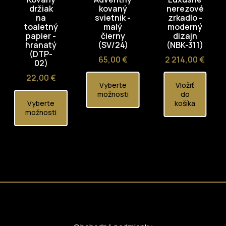
držiak
kovaný
nerezové
na
svietnik -
zrkadlo -
toaletný
malý
moderný
papier -
čierny
dizajn
hranatý
(SV/24)
(NBK-311)
(DTP-
Cena
Cena
65,00 €
2 214,00 €
02)
Cena
22,00 €
Vyberte
Vložiť
možnosti
do
Vyberte
košíka
možnosti