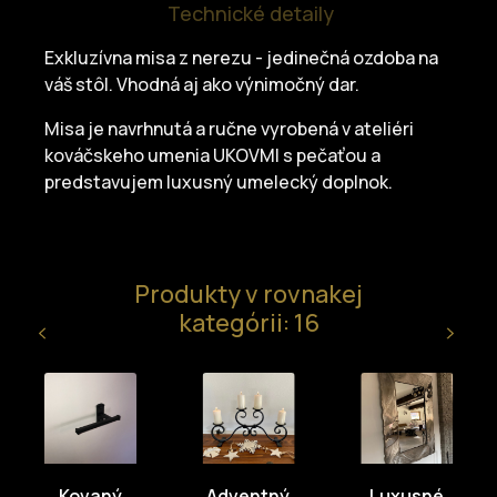
Technické detaily
Exkluzívna misa z nerezu - jedinečná ozdoba na
váš stôl. Vhodná aj ako výnimočný dar.
Misa je navrhnutá a ručne vyrobená v ateliéri
kováčskeho umenia UKOVMI s pečaťou a
predstavujem luxusný umelecký doplnok.
Produkty v rovnakej
kategórii: 16
Kovaný
Adventný
Luxusné