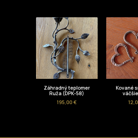
Záhradný teplomer
Kované s
Ruža (DPK-58)
väčšie
Cena
Cen
195,00 €
12,