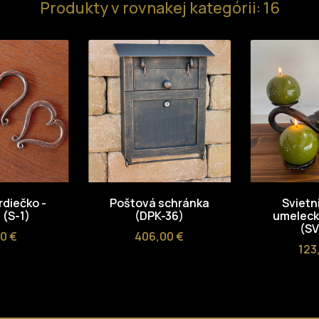
Produkty v rovnakej kategórii: 16
rdiečko -
Poštová schránka
Svietni
 (S-1)
(DPK-36)
umelecký
(SV
a
Cena
00 €
406,00 €
Ce
123