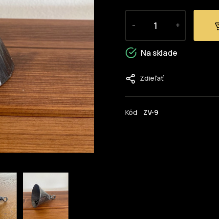
-
+
Na sklade
Zdieľať
Kód
ZV-9