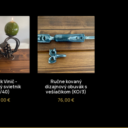
k Vinič -
Ručne kovaný
Kovan
 svietnik
dizajnový obuvák s
vešiač
/40)
vešiačikom (KO/3)
C
13
na
Cena
,00 €
76,00 €